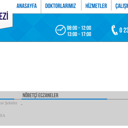
si Şehitler
İSA