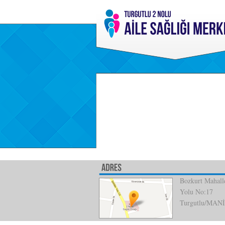
Bozkurt Mahalle
Yolu No:17
Turgutlu/MAN