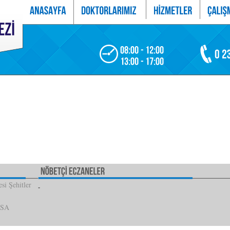
si Şehitler
İSA