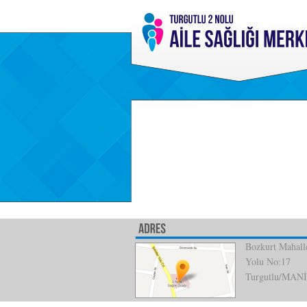
Bozkurt Mahalle
Yolu No:17
Turgutlu/MAN