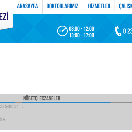
si Şehitler
İSA