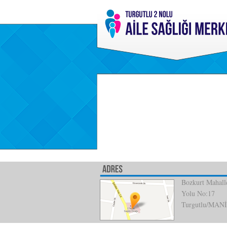
Bozkurt Mahalle
Yolu No:17
Turgutlu/MAN