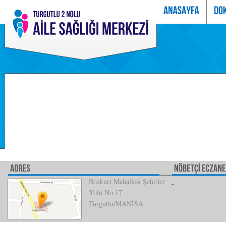
Bozkurt Mahallesi Şehitler
Yolu No:17
Turgutlu/MANİSA