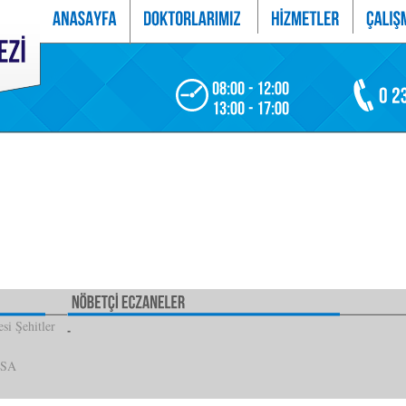
si Şehitler
İSA