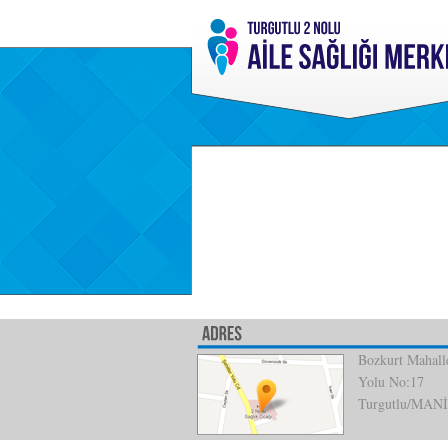
Bozkurt Mahalle
Yolu No:17
Turgutlu/MAN