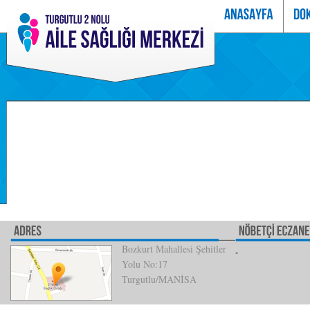
Bozkurt Mahallesi Şehitler
Yolu No:17
Turgutlu/MANİSA