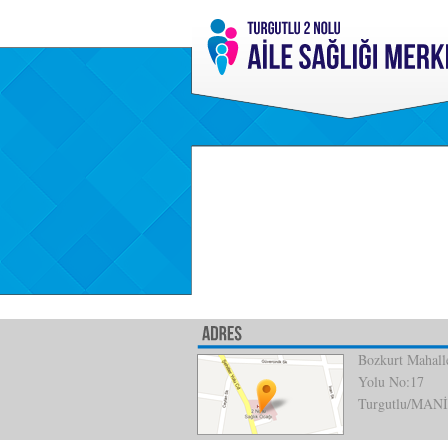
Bozkurt Mahalle
Yolu No:17
Turgutlu/MAN