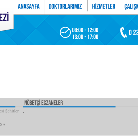
si Şehitler
İSA