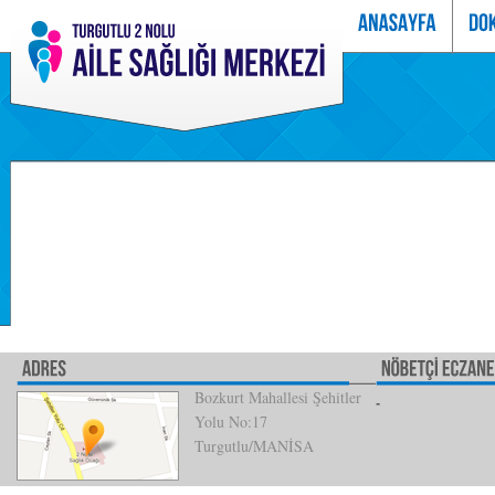
Bozkurt Mahallesi Şehitler
Yolu No:17
Turgutlu/MANİSA