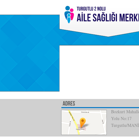
Bozkurt Mahalle
Yolu No:17
Turgutlu/MAN