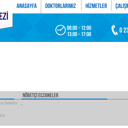
si Şehitler
İSA