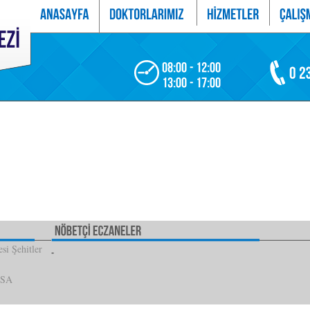
si Şehitler
İSA