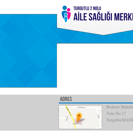
Bozkurt Mahalle
Yolu No:17
Turgutlu/MAN