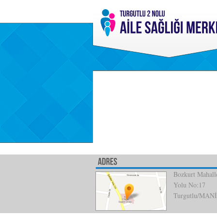
Bozkurt Mahalle
Yolu No:17
Turgutlu/MAN