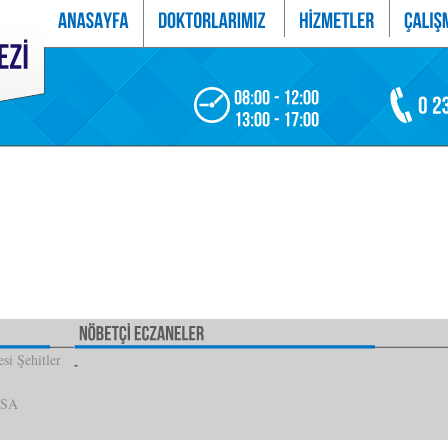
si Şehitler
İSA