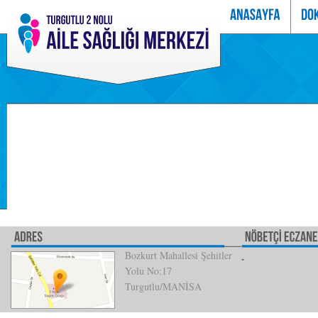
Bozkurt Mahallesi Şehitler
Yolu No:17
Turgutlu/MANİSA