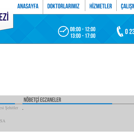
si Şehitler
İSA