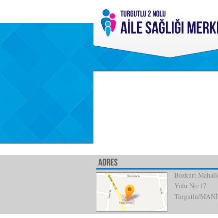
Bozkurt Mahalle
Yolu No:17
Turgutlu/MAN