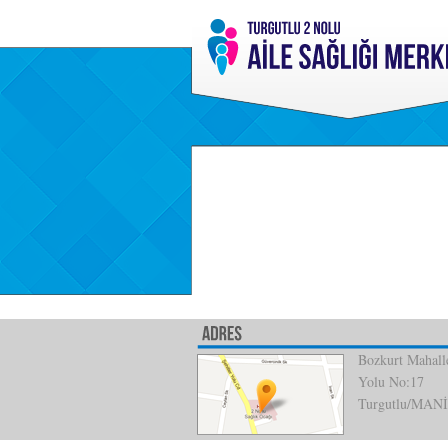
Bozkurt Mahalle
Yolu No:17
Turgutlu/MAN