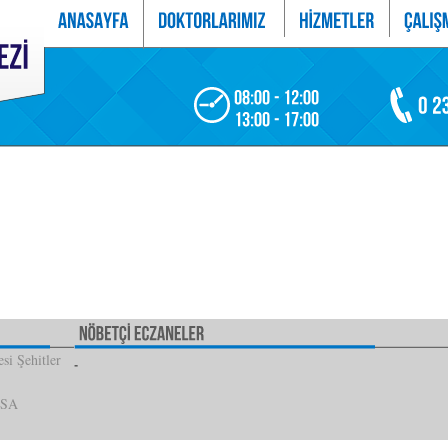
si Şehitler
İSA