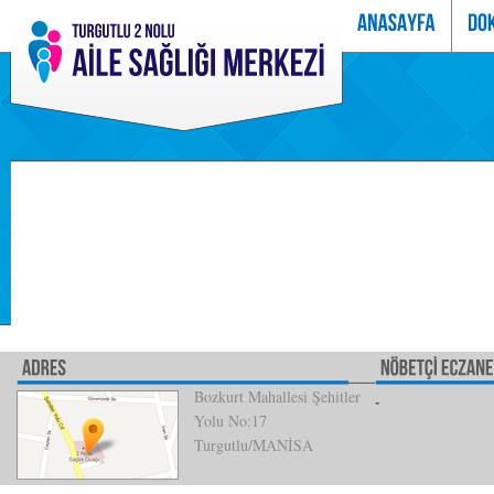
Bozkurt Mahallesi Şehitler
Yolu No:17
Turgutlu/MANİSA