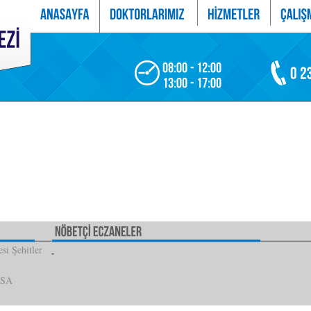
si Şehitler
İSA