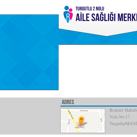
Bozkurt Mahalle
Yolu No:17
Turgutlu/MAN