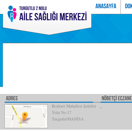
Bozkurt Mahallesi Şehitler
Yolu No:17
Turgutlu/MANİSA