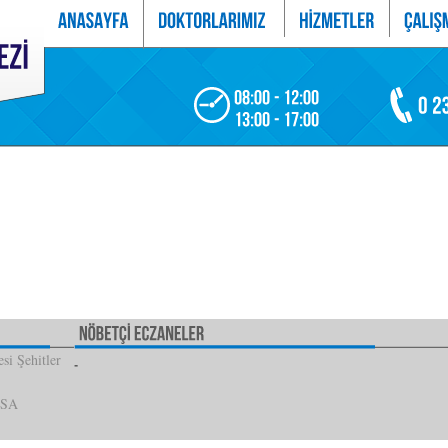
si Şehitler
İSA