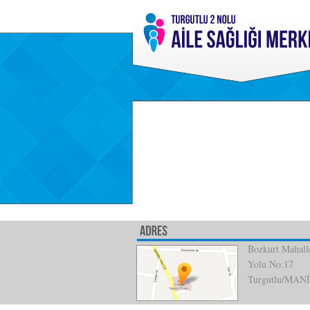
Bozkurt Mahalle
Yolu No:17
Turgutlu/MAN