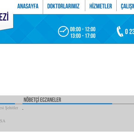
si Şehitler
İSA