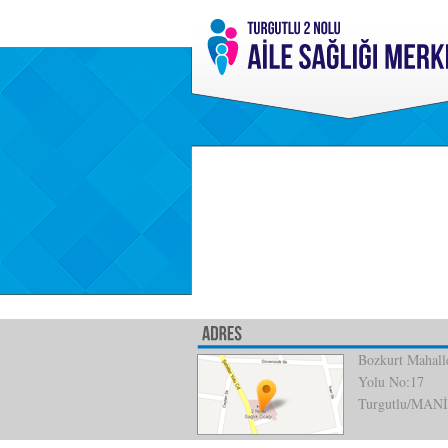
Bozkurt Mahalle
Yolu No:17
Turgutlu/MAN