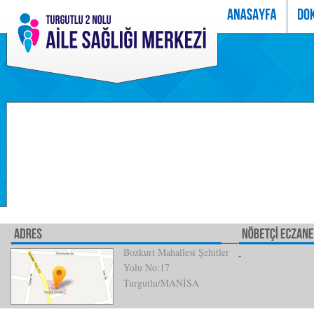
Bozkurt Mahallesi Şehitler
Yolu No:17
Turgutlu/MANİSA