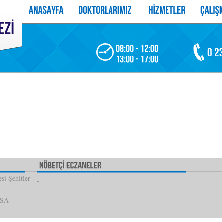
si Şehitler
İSA