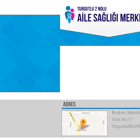
Bozkurt Mahalle
Yolu No:17
Turgutlu/MAN