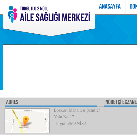
Bozkurt Mahallesi Şehitler
Yolu No:17
Turgutlu/MANİSA