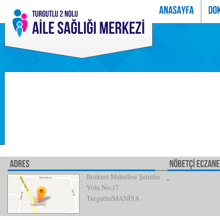
Bozkurt Mahallesi Şehitler
Yolu No:17
Turgutlu/MANİSA