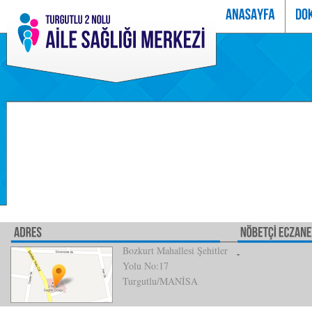
Bozkurt Mahallesi Şehitler
Yolu No:17
Turgutlu/MANİSA