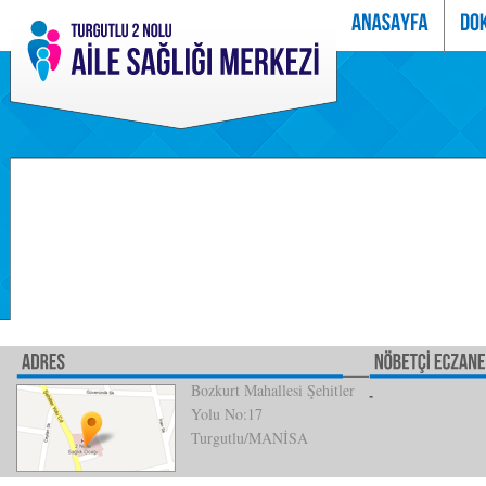
Bozkurt Mahallesi Şehitler
Yolu No:17
Turgutlu/MANİSA