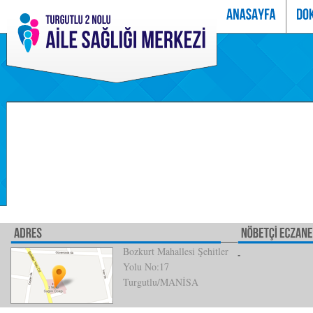
Bozkurt Mahallesi Şehitler
Yolu No:17
Turgutlu/MANİSA