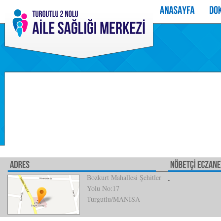
Bozkurt Mahallesi Şehitler
Yolu No:17
Turgutlu/MANİSA