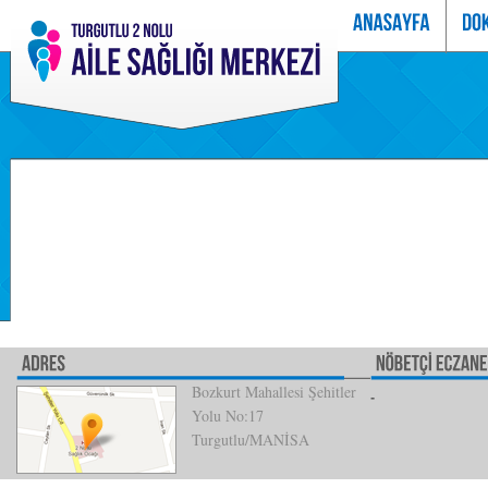
Bozkurt Mahallesi Şehitler
Yolu No:17
Turgutlu/MANİSA