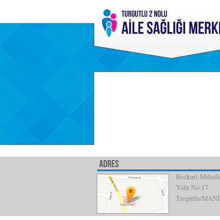
Bozkurt Mahalle
Yolu No:17
Turgutlu/MAN